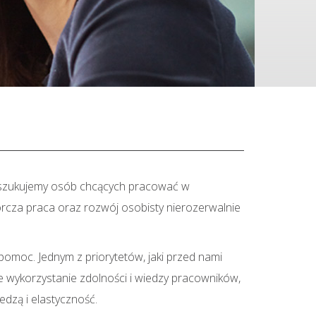
oszukujemy osób chcących pracować w
wórcza praca oraz rozwój osobisty nierozerwalnie
pomoc. Jednym z priorytetów, jaki przed nami
ne wykorzystanie zdolności i wiedzy pracowników,
edzą i elastyczność.