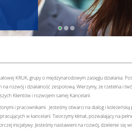
tałowej KRUK, grupy o międzynarodowym zasięgu działania. P
h na rozwój i działalność zespołową. Wierzymy, że rzetelna i t
szych Klientów i rozwojem samej Kancelarii.
onymi i pracownikami. Jesteśmy otwarci na dialog i koleżeńską 
 pracujących w kancelarii. Tworzymy klimat, pozwalający na peł
rczej inicjatywy. Jesteśmy nastawieni na rozwój, dzielenie się wi